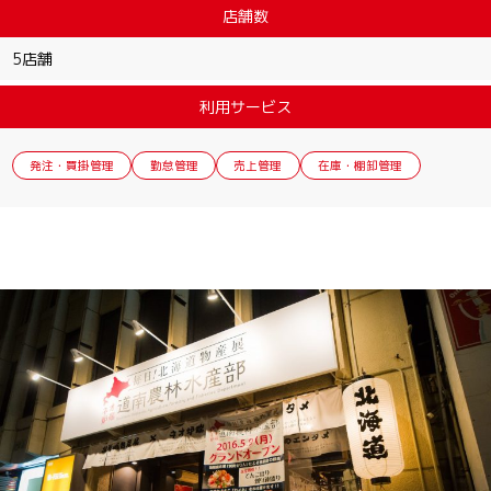
店舗数
5店舗
利用サービス
発注・買掛管理
勤怠管理
売上管理
在庫・棚卸管理