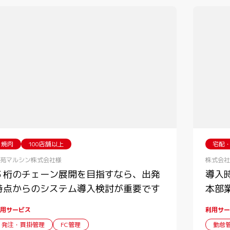
焼肉
100店舗以上
宅配
苑マルシン株式会社様
株式会社
３桁のチェーン展開を目指すなら、出発
導入
時点からのシステム導入検討が重要です
本部
用サービス
利用サー
発注・買掛管理
FC管理
勤怠