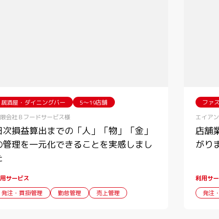
居酒屋・ダイニングバー
5〜19店舗
ファ
限会社Ｂフードサービス様
エイアン
日次損益算出までの「人」「物」「金」
店舗
の管理を一元化できることを実感しまし
がり
た
用サービス
利用サー
発注・買掛管理
勤怠管理
売上管理
発注