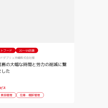
ストフード
20〜99店舗
ドダブリュ沖縄株式会社様
業務の大幅な時間と労力の削減に繋
ました
ビス
・買掛管理
在庫・棚卸管理