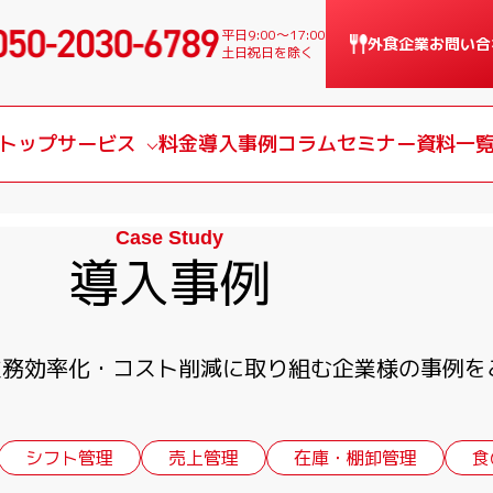
平日9:00〜17:00
外食企業
お問い合
土日祝日を除く
トップ
サービス
料金
導入事例
コラム
セミナー
資料一
サービス一覧
Case Study
課題別サービス
導入事例
導入の流れ
、業務効率化・コスト削減に取り組む企業様の事例を
シフト管理
売上管理
在庫・棚卸管理
食