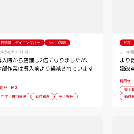
居酒屋・ダイニングバー
5〜19店舗
和食
式会社テイスト様
さつま麺
導入時から店舗は2倍になりましたが、
より
本部作業は導入前より軽減されています
識改
利用サー
用サービス
売上
発注・買掛管理
勤怠管理
売上管理
勤怠