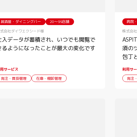
居酒屋・ダイニングバー
20〜99店舗
病院
式会社ダイワエクシード様
株式会社
仕入データが蓄積され、いつでも閲覧で
ASP
きるようになったことが最大の変化です
須の
包丁
用サービス
利用サー
発注・買掛管理
在庫・棚卸管理
発注