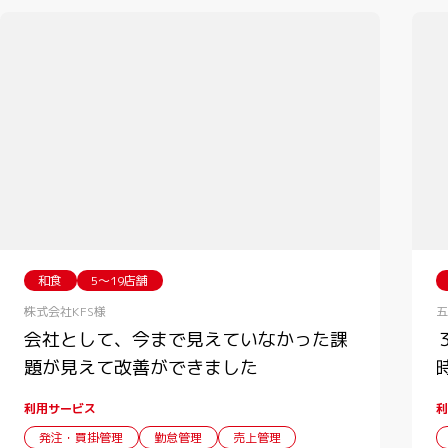
和食
5〜19店舗
株式会社KFS様
五
会社として、今まで見えていなかった課
題が見えて改善ができました
利用サービス
利
発注・買掛管理
勤怠管理
売上管理