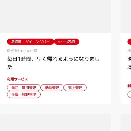
居酒屋・ダイニングバー
5〜19店舗
株式会社HERO'S様
株
毎日1時間、早く帰れるようになりまし
た
利用サービス
利
発注・買掛管理
勤怠管理
売上管理
在庫・棚卸管理