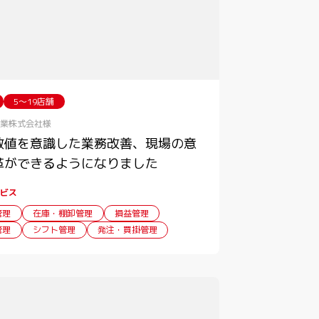
5〜19店舗
業株式会社様
数値を意識した業務改善、現場の意
革ができるようになりました
ビス
管理
在庫・棚卸管理
損益管理
管理
シフト管理
発注・買掛管理