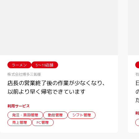
ラーメン
5〜19店舗
株式会社博多三氣様
有
店長の営業終了後の作業が少なくなり、
以前より早く帰宅できています
利用サービス
利
発注・買掛管理
勤怠管理
シフト管理
売上管理
FC管理