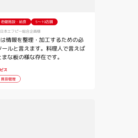
・老健施設・給食
5〜19店舗
日本エフピー総合企画様
ITは情報を整理・加工するための必
ツールと言えます。料理人で言えば
とまな板の様な存在です。
ビス
・買掛管理