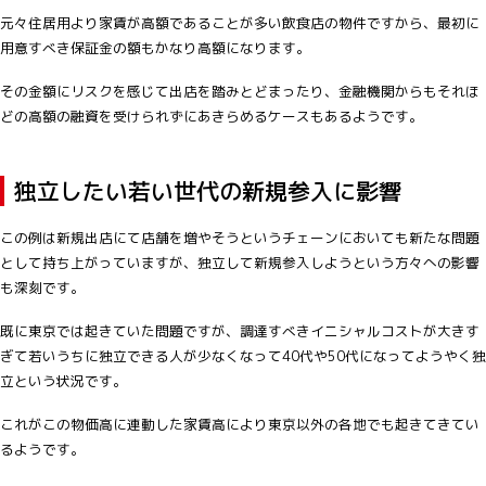
元々住居用より家賃が高額であることが多い飲食店の物件ですから、最初に
用意すべき保証金の額もかなり高額になります。
その金額にリスクを感じて出店を踏みとどまったり、金融機関からもそれほ
どの高額の融資を受けられずにあきらめるケースもあるようです。
独立したい若い世代の新規参入に影響
この例は新規出店にて店舗を増やそうというチェーンにおいても新たな問題
として持ち上がっていますが、独立して新規参入しようという方々への影響
も深刻です。
既に東京では起きていた問題ですが、調達すべきイニシャルコストが大きす
ぎて若いうちに独立できる人が少なくなって40代や50代になってようやく独
立という状況です。
これがこの物価高に連動した家賃高により東京以外の各地でも起きてきてい
るようです。