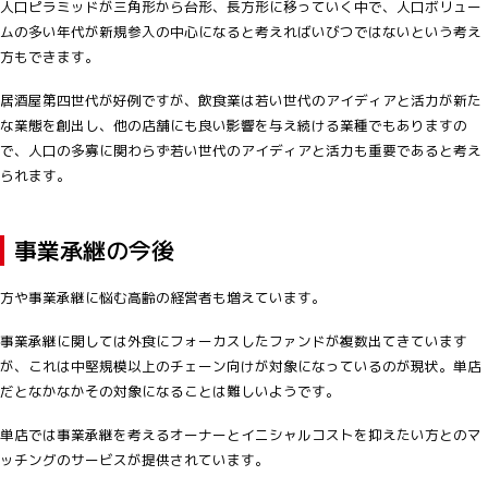
人口ピラミッドが三角形から台形、長方形に移っていく中で、人口ボリュー
ムの多い年代が新規参入の中心になると考えればいびつではないという考え
方もできます。
居酒屋第四世代が好例ですが、飲食業は若い世代のアイディアと活力が新た
な業態を創出し、他の店舗にも良い影響を与え続ける業種でもありますの
で、人口の多寡に関わらず若い世代のアイディアと活力も重要であると考え
られます。
事業承継の今後
方や事業承継に悩む高齢の経営者も増えています。
事業承継に関しては外食にフォーカスしたファンドが複数出てきています
が、これは中堅規模以上のチェーン向けが対象になっているのが現状。単店
だとなかなかその対象になることは難しいようです。
単店では事業承継を考えるオーナーとイニシャルコストを抑えたい方とのマ
ッチングのサービスが提供されています。