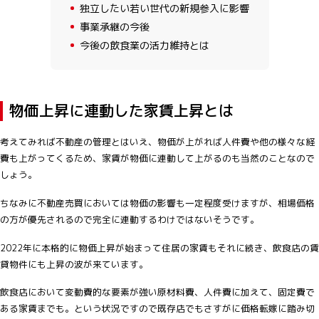
3
独立したい若い世代の新規参入に影響
4
事業承継の今後
5
今後の飲食業の活力維持とは
物価上昇に連動した家賃上昇とは
考えてみれば不動産の管理とはいえ、物価が上がれば人件費や他の様々な経
費も上がってくるため、家賃が物価に連動して上がるのも当然のことなので
しょう。
ちなみに不動産売買においては物価の影響も一定程度受けますが、相場価格
の方が優先されるので完全に連動するわけではないそうです。
2022年に本格的に物価上昇が始まって住居の家賃もそれに続き、飲食店の賃
貸物件にも上昇の波が来ています。
飲食店において変動費的な要素が強い原材料費、人件費に加えて、固定費で
ある家賃までも。という状況ですので既存店でもさすがに価格転嫁に踏み切