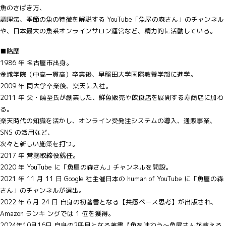
魚のさばき方、
調理法、季節の魚の特徴を解説する YouTube「魚屋の森さん」のチャンネル
や、日本最大の魚系オンラインサロン運営など、精力的に活動している。
■略歴
1986 年 名古屋市出身。
金城学院（中高一貫高）卒業後、早稲田大学国際教養学部に進学。
2009 年 同大学卒業後、楽天に入社。
2011 年 父・嶢至氏が創業した、鮮魚販売や飲食店を展開する寿商店に加わ
る。
楽天時代の知識を活かし、オンライン受発注システムの導入、通販事業、
SNS の活用など、
次々と新しい施策を打つ。
2017 年 常務取締役就任。
2020 年 YouTube に「魚屋の森さん」チャンネルを開設。
2021 年 11 月 11 日 Google 社主催日本の human of YouTube に「魚屋の森
さん」のチャンネルが選出。
2022 年 6 月 24 日 自身の初著書となる【共感ベース思考】が出版され、
Amazon ランキ ングでは 1 位を獲得。
2024年10月16日 自身の2冊目となる著書【魚を味わう～魚屋さんが教える