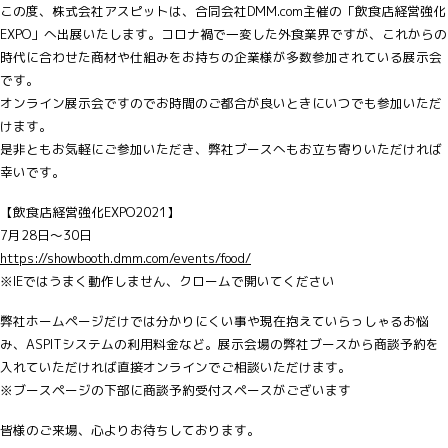
この度、株式会社アスピットは、合同会社DMM.com主催の「飲食店経営強化
EXPO」へ出展いたします。コロナ禍で一変した外食業界ですが、これからの
時代に合わせた商材や仕組みをお持ちの企業様が多数参加されている展示会
です。
オンライン展示会ですのでお時間のご都合が良いときにいつでも参加いただ
けます。
是非ともお気軽にご参加いただき、弊社ブースへもお立ち寄りいただければ
幸いです。
【飲食店経営強化EXPO2021】
7月28日〜30日
https://showbooth.dmm.com/events/food/
※IEではうまく動作しません、クロームで開いてください
弊社ホームページだけでは分かりにくい事や現在抱えていらっしゃるお悩
み、ASPITシステムの利用料金など。展示会場の弊社ブースから商談予約を
入れていただければ直接オンラインでご相談いただけます。
※ブースページの下部に商談予約受付スペースがございます
皆様のご来場、心よりお待ちしております。