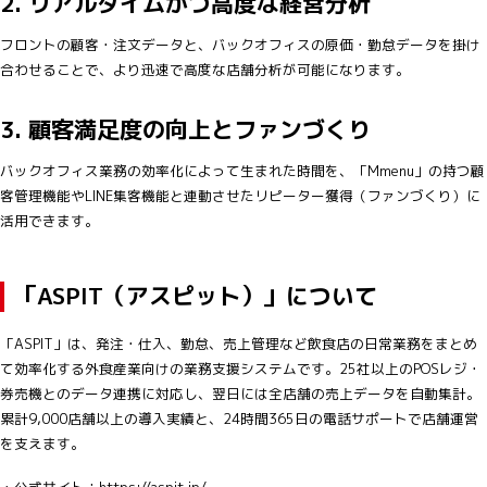
2.
リアルタイムかつ高度な経営分析
フロントの顧客・注文データと、バックオフィスの原価・勤怠データを掛け
合わせることで、より迅速で高度な店舗分析が可能になります。
3.
顧客満足度の向上とファンづくり
バックオフィス業務の効率化によって生まれた時間を、「Mmenu」の持つ顧
客管理機能やLINE集客機能と連動させたリピーター獲得（ファンづくり）に
活用できます。
「ASPIT（アスピット）」について
「ASPIT」は、発注・仕入、勤怠、売上管理など飲食店の日常業務をまとめ
て効率化する外食産業向けの業務支援システムです。25社以上のPOSレジ・
券売機とのデータ連携に対応し、翌日には全店舗の売上データを自動集計。
累計9,000店舗以上の導入実績と、24時間365日の電話サポートで店舗運営
を支えます。