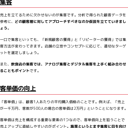
集客
売上を立てるために欠かせないのが集客です。分析で得られた顧客データを
参考に、
どの顧客層に対してアプローチすべきなのか仮説を立てていきまし
ょう
。
一口で集客といっても、「新規顧客の獲得」と「リピーターの獲得」では集
客方法が変わってきます。店舗の立地やコンセプトに応じて、適切なターゲ
ットを選定しましょう。
また、
飲食店の集客では、アナログ集客とデジタル集客を上手く組み合わせ
ることもポイント
です。
客単価の向上
「客単価」は、顧客1人あたりの平均購入価格のことです。例えば、「売上
が一千万円、客数が500人の場合の客単価は2万円」ということになります。
客単価は売上を構成する重要な要素の1つなので、客単価向上を狙うことで
売上アップに直結しやすいのがポイント。
施策というとまず集客に目を向け