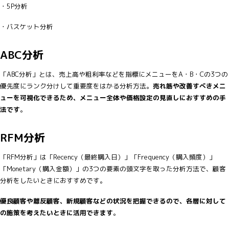
・5P分析
・バスケット分析
ABC分析
「ABC分析」とは、売上高や粗利率などを指標にメニューをA・B・Cの3つの
優先度にランク分けして重要度をはかる分析方法。
売れ筋や改善すべきメニ
ューを可視化できるため、メニュー全体や価格設定の見直しにおすすめの手
法です
。
RFM分析
「RFM分析」は「Recency（最終購入日）」「Frequency（購入頻度）」
「Monetary（購入金額）」の3つの要素の頭文字を取った分析方法で、顧客
分析をしたいときにおすすめです。
優良顧客や離反顧客、新規顧客などの状況を把握できるので、各層に対して
の施策を考えたいときに活用できます
。