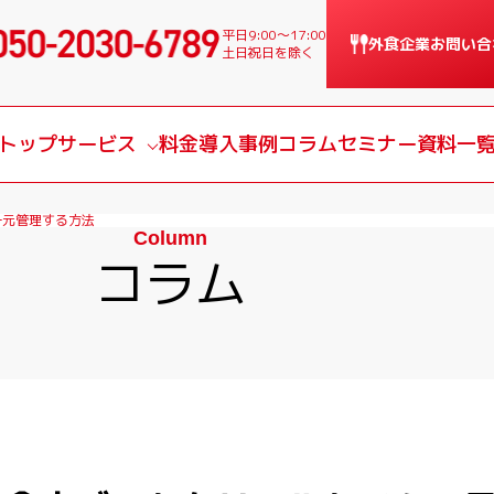
平日9:00〜17:00
外食企業
お問い合
土日祝日を除く
トップ
サービス
料金
導入事例
コラム
セミナー
資料一
サービス一覧
一元管理する方法
Column
課題別サービス
コラム
導入の流れ