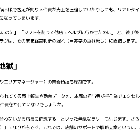
候不順で客足が鈍り人件費が売上を圧迫していたりしても、リアルタイ
になってしまいます。
れたのに」 「シフトを削って他店にヘルプに行かせたのに」 と、後手
ラグは、そのまま経営判断の遅れ（＝赤字の垂れ流し）に直結します。
地獄」
やエリアマネージャー）の業務負担も深刻です。
に送られてくる売上報告や勤怠データを、本部の担当者が手作業でエクセ
件費をかけていないでしょうか。
合わないから店長に確認する」といった無駄なラリーも生じます。さら
）』になりがちです。これでは、店舗のサポートや戦略立案といった、