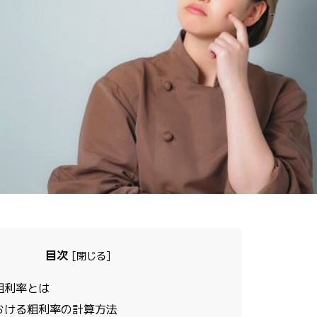
目次
[
閉じる
]
粗利率とは
おける粗利率の計算方法