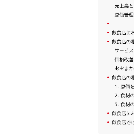
売上高と
原価管理
3
4
飲食店に
5
飲食店の
サービス
価格改善
おおまか
6
飲食店の
1. 原価
2. 食
3. 食
7
飲食店にお
8
飲食店で