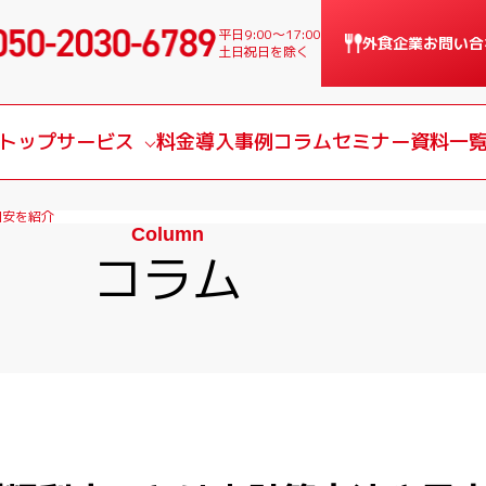
平日9:00〜17:00
外食企業
お問い合
土日祝日を除く
トップ
サービス
料金
導入事例
コラム
セミナー
資料一
サービス一覧
目安を紹介
Column
課題別サービス
コラム
導入の流れ