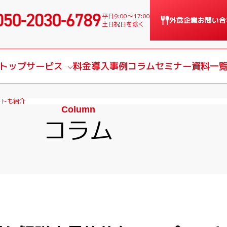
平日9:00〜17:00
外食企業
お問い合
土日祝日を除く
トップ
サービス
料金
導入事例
コラム
セミナー
資料一
サービス一覧
ートも紹介
Column
課題別サービス
コラム
導入の流れ