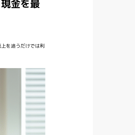
る現金を最
売上を追うだけでは利
。