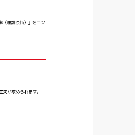
率（理論原価）」をコン
工夫
が求められます。