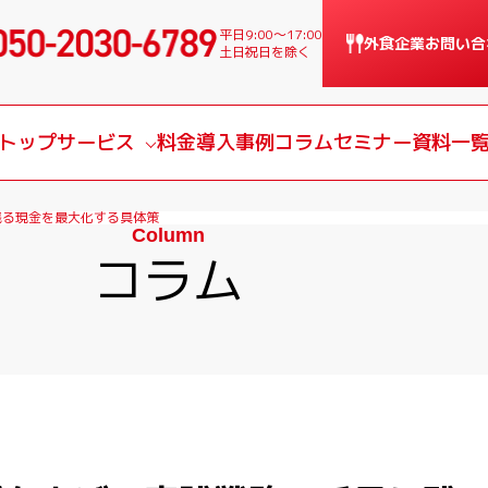
平日9:00〜17:00
外食企業
お問い合
土日祝日を除く
トップ
サービス
料金
導入事例
コラム
セミナー
資料一
サービス一覧
残る現金を最大化する具体策
Column
課題別サービス
コラム
導入の流れ