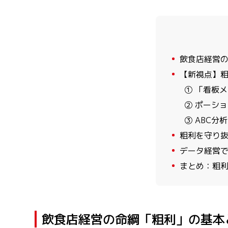
1
飲食店経営の
2
【新視点】粗
① 「看板
② ポーシ
③ ABC
3
粗利を守り抜
4
データ経営で
5
まとめ：粗利
飲食店経営の命綱「粗利」の基本