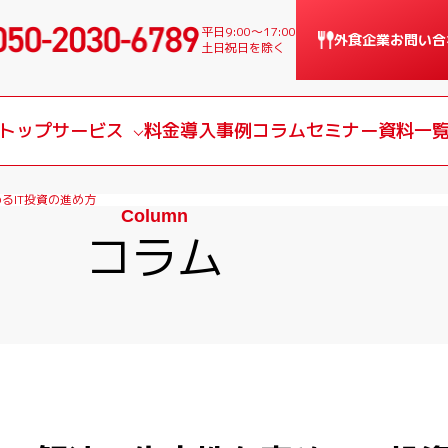
平日9:00〜17:00
外食企業
お問い合
土日祝日を除く
トップ
サービス
料金
導入事例
コラム
セミナー
資料一
サービス一覧
るIT投資の進め方
Column
課題別サービス
コラム
導入の流れ