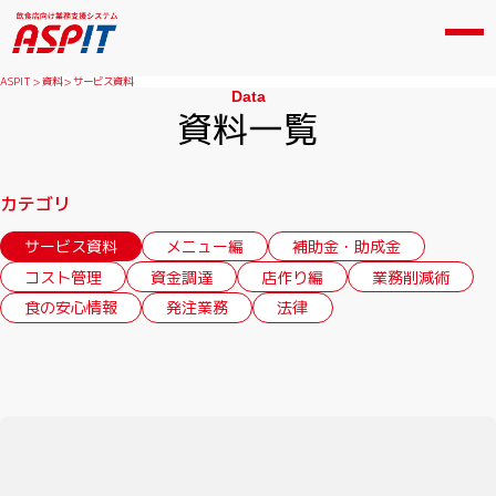
ASPIT
資料
サービス資料
Data
資料一覧
カテゴリ
サービス資料
メニュー編
補助金・助成金
コスト管理
資金調達
店作り編
業務削減術
食の安心情報
発注業務
法律