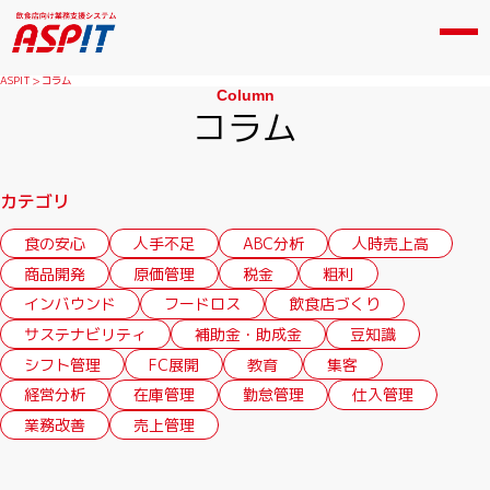
ASPIT
コラム
Column
コラム
カテゴリ
食の安心
人手不足
ABC分析
人時売上高
商品開発
原価管理
税金
粗利
インバウンド
フードロス
飲食店づくり
サステナビリティ
補助金・助成金
豆知識
シフト管理
FC展開
教育
集客
経営分析
在庫管理
勤怠管理
仕入管理
業務改善
売上管理