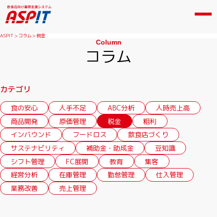
ASPIT
コラム
税金
Column
コラム
カテゴリ
食の安心
人手不足
ABC分析
人時売上高
商品開発
原価管理
税金
粗利
インバウンド
フードロス
飲食店づくり
サステナビリティ
補助金・助成金
豆知識
シフト管理
FC展開
教育
集客
経営分析
在庫管理
勤怠管理
仕入管理
業務改善
売上管理